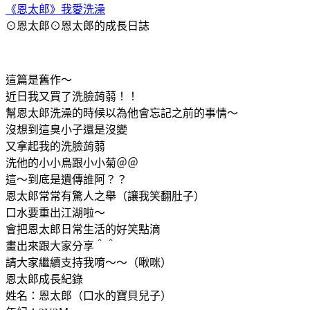
《恩太郎》我愛洗澡
⊙恩太郎⊙恩太郎的成長日誌
這篇是舊作～
近日我又買了洗臉蒟蒻！！
幫恩太郎洗澡的時候以為他會忘記之前的事情～
沒想到這臭小子還是沒變
又拿起我的洗臉蒟蒻
洗他的小小鳥跟小小菊＠＠
這～到底是遺傳誰阿？？
恩太郎常常有驚人之舉（讓我笑翻肚子）
口水要重出江湖啦～
會把恩太郎日常生活的好笑點滴
畫出來跟大家分享＾＾
請大家繼續支持我唷～～（啾咪）
恩太郎成長紀錄
姓名：恩太郎（口水的寶貝兒子）