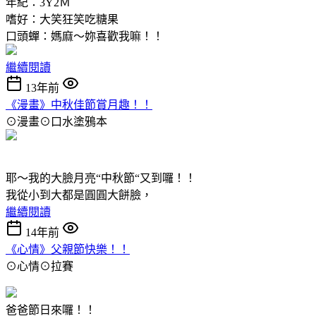
年紀：3Y2Ｍ
嗜好：大笑狂笑吃糖果
口頭蟬：媽麻～妳喜歡我嘛！！
繼續閱讀
13年前
《漫畫》中秋佳節賞月趣！！
⊙漫畫⊙口水塗鴉本
耶～我的大臉月亮“中秋節“又到囉！！
我從小到大都是圓圓大餅臉，
繼續閱讀
14年前
《心情》父親節快樂！！
⊙心情⊙拉賽
爸爸節日來囉！！