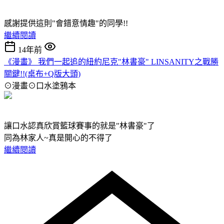
感謝提供這則"會錯意情趣"的同學!!
繼續閱讀
14年前
《漫畫》 我們一起追的紐約尼克"林書豪" LINSANITY之戰勝
關鍵!!(桌布+Q版大頭)
⊙漫畫⊙口水塗鴉本
讓口水認真欣賞籃球賽事的就是"林書豪"了
同為林家人~真是開心的不得了
繼續閱讀